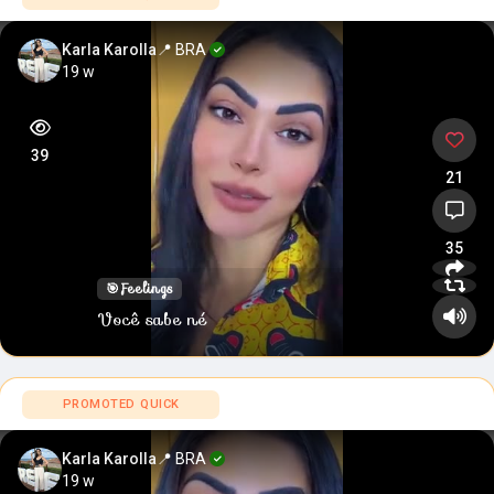
Karla Karolla
📍 BRA
19 w
39
21
35
🎯
Feelings
Você sabe né
PROMOTED QUICK
Karla Karolla
📍 BRA
19 w