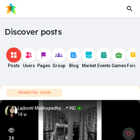
Discover posts
Posts
Users
Pages
Group
Blog
Market
Events
Games
Foru
PROMOTED QUICK
Lajbonti Mukhopadhyaya
📍 IND
18 w
34