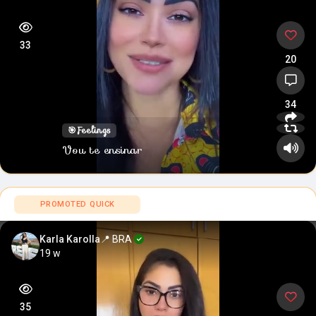
33
20
34
🎯
Feelings
Vou te ensinar
PROMOTED QUICK
Karla Karolla
📍 BRA
19 w
35