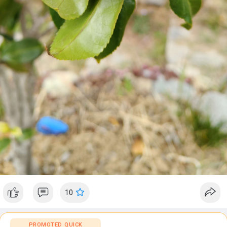
10
PROMOTED QUICK