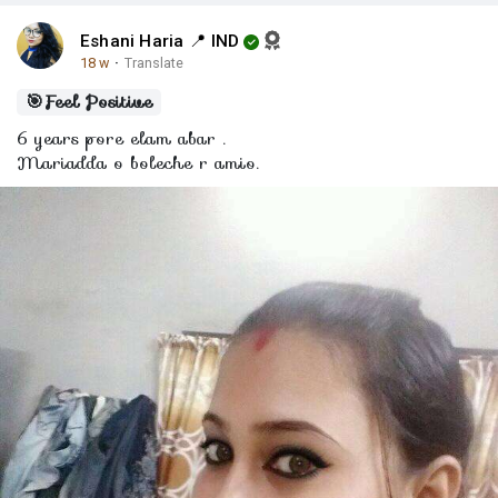
Eshani Haria 📍 IND
18 w
·
Translate
🎯
Feel Positive
6 years pore elam abar .
Mariadda o boleche r amio.